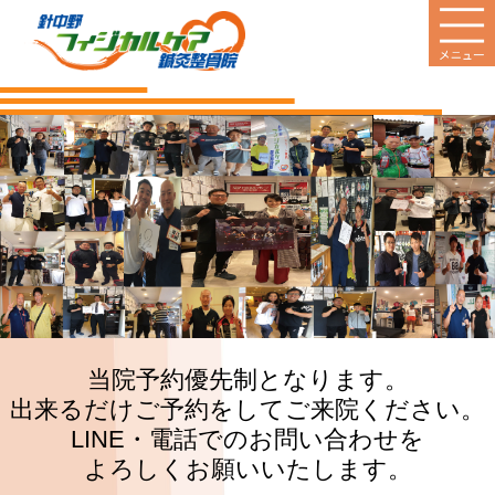
HOME
当院のご案内
診療案内
営業日
料金のご案内
新着情報
当院予約優先制となります。
出来るだけご予約をしてご来院ください。
患者様の声
LINE・電話でのお問い合わせを
Q&A
よろしくお願いいたします。