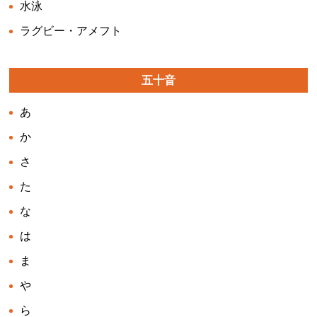
水泳
ラグビー・アメフト
五十音
あ
か
さ
た
な
は
ま
や
ら