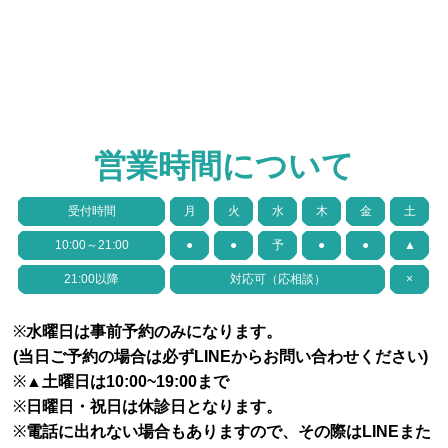
営業時間について
受付時間
月
火
水
木
金
土
10:00～21:00
●
●
予
●
●
▲
21:00以降
対応可（応相談）
×
※
水曜日は事前予約のみになります。
(当日ご予約の場合は必ずLINEからお問い合わせください)
※▲
土曜日は10:00~19:00まで
※
日曜日・祝日は休診日となります。
※
電話に出れない場合もありますので、その際はLINEまた