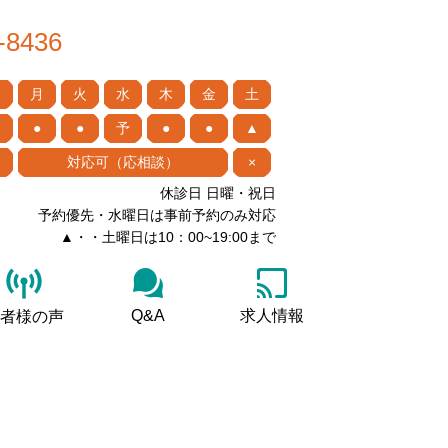
-8436
月
火
水
木
金
土
●
●
予
●
●
▲
対応可（応相談）
×
休診日 日曜・祝日
予約優先・水曜日は事前予約のみ対応
▲・・土曜日は10：00~19:00まで
Q&A
求人情報
者様の声