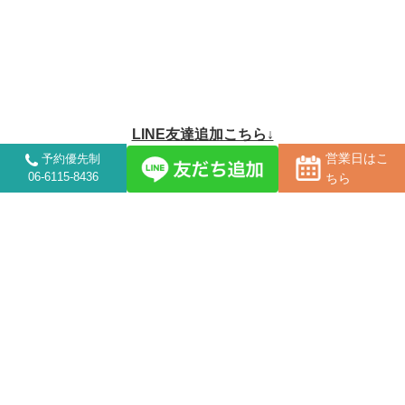
LINE友達追加こちら↓
営業日はこ
予約優先制
06-6115-8436
ちら
営業時間について
受付時間
月
火
水
木
金
土
10:00～21:00
●
●
予
●
●
▲
21:00以降
対応可（応相談）
×
※
水曜日は事前予約のみになります。