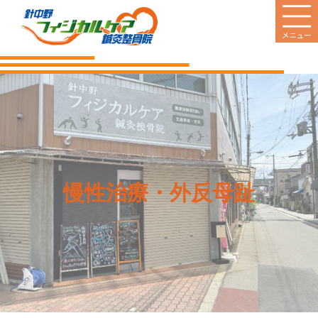
HOME
当院のご案内
診療案内
営業日
慢性治療・外反母趾
料金のご案内
新着情報
患者様の声
Q&A