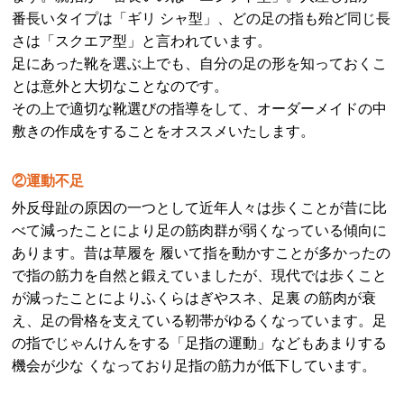
番長いタイプは「ギリ シャ型」、どの足の指も殆ど同じ長
さは「スクエア型」と言われています。
足にあった靴を選ぶ上でも、自分の足の形を知っておくこ
とは意外と大切なことなのです。
その上で適切な靴選びの指導をして、オーダーメイドの中
敷きの作成をすることをオススメいたします。
②運動不足
外反母趾の原因の一つとして近年人々は歩くことが昔に比
べて減ったことにより足の筋肉群が弱くなっている傾向に
あります。昔は草履を 履いて指を動かすことが多かったの
で指の筋力を自然と鍛えていましたが、現代では歩くこと
が減ったことによりふくらはぎやスネ、足裏 の筋肉が衰
え、足の骨格を支えている靭帯がゆるくなっています。足
の指でじゃんけんをする「足指の運動」などもあまりする
機会が少な くなっており足指の筋力が低下しています。