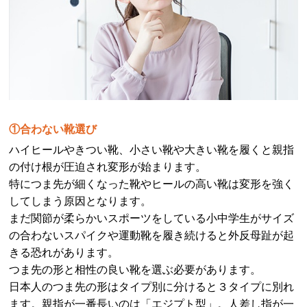
①合わない靴選び
ハイヒールやきつい靴、小さい靴や大きい靴を履くと親指
の付け根が圧迫され変形が始まります。
特につま先が細くなった靴やヒールの高い靴は変形を強く
してしまう原因となります。
まだ関節が柔らかいスポーツをしている小中学生がサイズ
の合わないスパイクや運動靴を履き続けると外反母趾が起
きる恐れがあります。
つま先の形と相性の良い靴を選ぶ必要があります。
日本人のつま先の形はタイプ別に分けると３タイプに別れ
ます。親指が一番長いのは「エジプト型」。人差し指が一