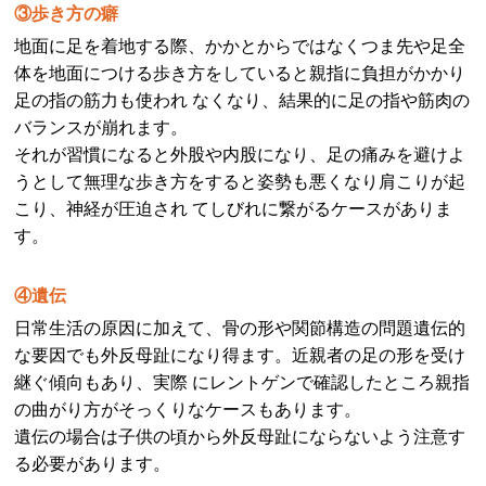
③歩き方の癖
地面に足を着地する際、かかとからではなくつま先や足全
体を地面につける歩き方をしていると親指に負担がかかり
足の指の筋力も使われ なくなり、結果的に足の指や筋肉の
バランスが崩れます。
それが習慣になると外股や内股になり、足の痛みを避けよ
うとして無理な歩き方をすると姿勢も悪くなり肩こりが起
こり、神経が圧迫され てしびれに繋がるケースがありま
す。
④遺伝
日常生活の原因に加えて、骨の形や関節構造の問題遺伝的
な要因でも外反母趾になり得ます。近親者の足の形を受け
継ぐ傾向もあり、実際 にレントゲンで確認したところ親指
の曲がり方がそっくりなケースもあります。
遺伝の場合は子供の頃から外反母趾にならないよう注意す
る必要があります。