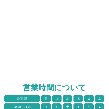
営業時間について
受付時間
月
火
水
木
金
土
10:00～21:00
●
●
予
●
●
▲