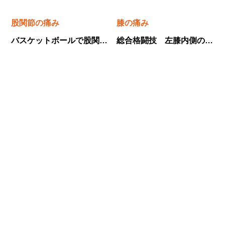
股関節の痛み
膝の痛み
バスケットボールで股関節の痛みはなぜ起こる？？ ～痛みに対する当院の治療とは～
総合格闘技 左膝内側の痛みで当院にご来院くださりました！ ～鵞足炎に対する当院の治療～