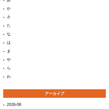
か
さ
た
な
は
ま
や
ら
わ
アーカイブ
2026-08