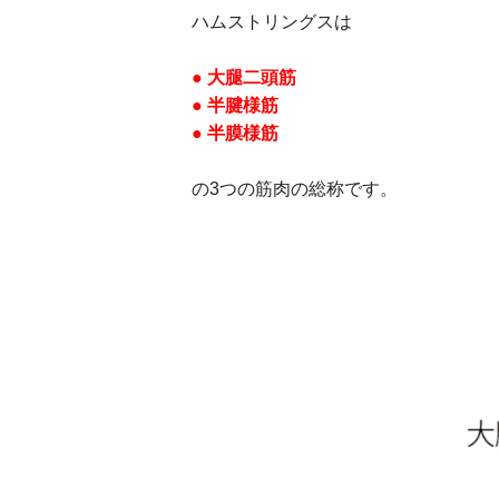
ハムストリングスは
● 大腿二頭筋
● 半腱様筋
● 半膜様筋
の3つの筋肉の総称です。