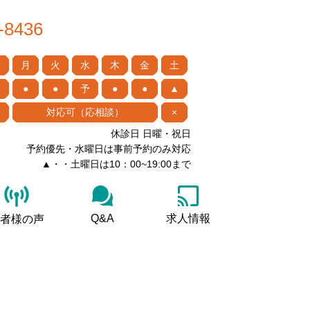
-8436
月
火
水
木
金
土
●
●
予
●
●
▲
対応可（応相談）
×
休診日 日曜・祝日
予約優先・水曜日は事前予約のみ対応
▲・・土曜日は10：00~19:00まで
Q&A
求人情報
者様の声