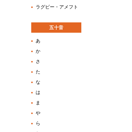
ラグビー・アメフト
五十音
あ
か
さ
た
な
は
ま
や
ら