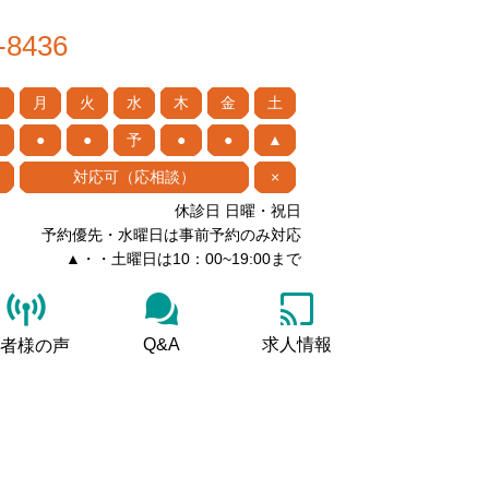
-8436
月
火
水
木
金
土
●
●
予
●
●
▲
対応可（応相談）
×
休診日 日曜・祝日
予約優先・水曜日は事前予約のみ対応
▲・・土曜日は10：00~19:00まで
Q&A
求人情報
者様の声