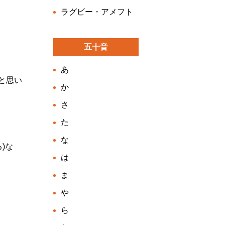
ラグビー・アメフト
五十音
あ
と思い
か
さ
た
な
)な
は
ま
や
ら