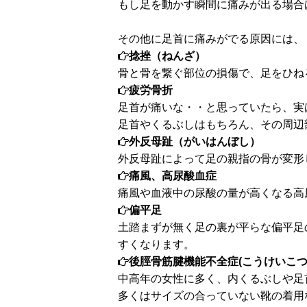
もし足を動かす瞬間に痛みが出る場合
その他に足首に痛みがでる原因には、
捻挫（ねんざ）
骨と骨を繋ぐ部位の損傷で、足をひね
疲労骨折
足首が痛いな・・と思っていたら、実
足首やくるぶしはもちろん、その周辺
外反母趾（がいはんぼし）
外反母趾によって足の親指の骨が変形
痛風、高尿酸血症
痛風や血液中の尿酸の量が高くなる高
偏平足
土踏まずが無く足の裏が平らな偏平足
すくなります。
後脛骨筋腱機能不全症(こうけいこつ
中高年の女性に多く、内くるぶしや足
多くはサイズの合っていない靴の着用