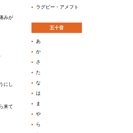
ラグビー・アメフト
痛みが
五十音
あ
か
。
さ
た
な
うにし
は
ま
ら来て
や
ら