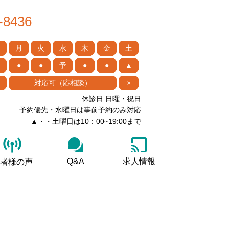
-8436
月
火
水
木
金
土
●
●
予
●
●
▲
対応可（応相談）
×
休診日 日曜・祝日
予約優先・水曜日は事前予約のみ対応
▲・・土曜日は10：00~19:00まで
Q&A
求人情報
者様の声