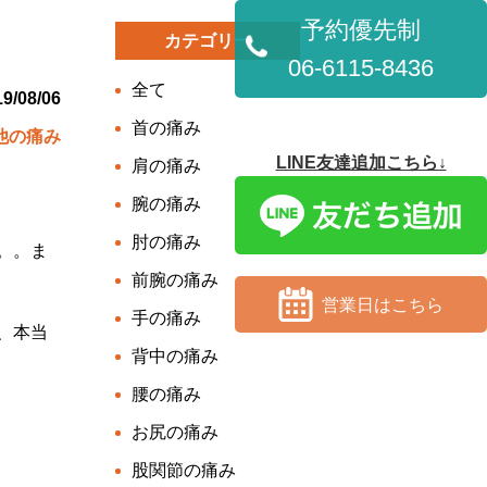
予約優先制
カテゴリー
06-6115-8436
全て
9/08/06
首の痛み
他の痛み
LINE友達追加こちら↓
肩の痛み
腕の痛み
肘の痛み
。。ま
前腕の痛み
営業日はこちら
手の痛み
、本当
背中の痛み
腰の痛み
お尻の痛み
股関節の痛み