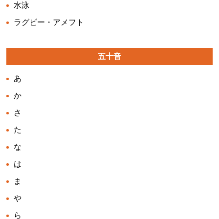
水泳
ラグビー・アメフト
五十音
あ
か
さ
た
な
は
ま
や
ら