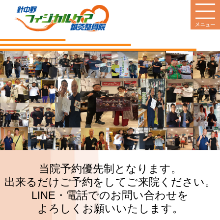
HOME
当院のご案内
診療案内
営業日
料金のご案内
新着情報
当院予約優先制となります。
出来るだけご予約をしてご来院ください。
患者様の声
LINE・電話でのお問い合わせを
Q&A
よろしくお願いいたします。