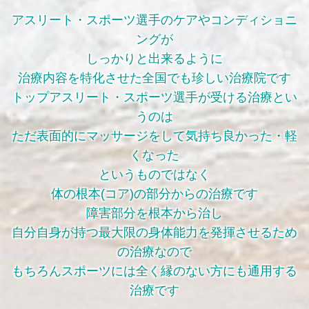
アスリート・スポーツ選手のケアやコンディショニ
ングが
しっかりと出来るように
治療内容を特化させた全国でも珍しい治療院です
トップアスリート・スポーツ選手が受ける治療とい
うのは
ただ表面的にマッサージをして気持ち良かった・軽
くなった
というものではなく
体の根本(コア)の部分からの治療です
障害部分を根本から治し
自分自身が持つ最大限の身体能力を発揮させるため
の治療なので
もちろんスポーツには全く縁のない方にも通用する
治療です