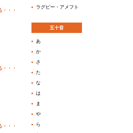
ラグビー・アメフト
る・・・
五十音
あ
か
さ
る・・・
た
な
は
ま
や
ら
る・・・