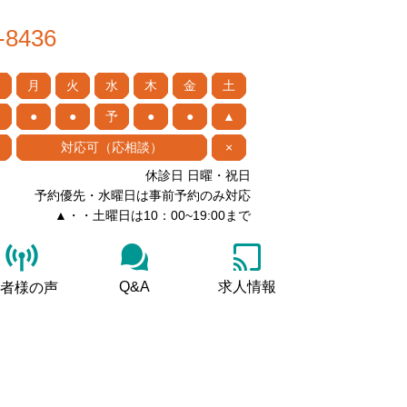
-8436
月
火
水
木
金
土
●
●
予
●
●
▲
対応可（応相談）
×
休診日 日曜・祝日
予約優先・水曜日は事前予約のみ対応
▲・・土曜日は10：00~19:00まで
Q&A
求人情報
者様の声